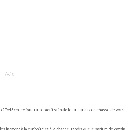
Avis
7x48cm, ce jouet interactif stimule les instincts de chasse de votre
ncitent à la curiosité et à la chasse, tandis que le parfum de catnip