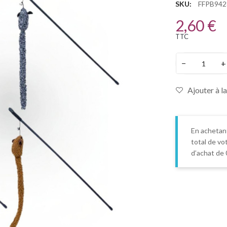
SKU:
FFPB942
2,60 €
TTC
−
+
Ajouter à la
En achetan
total de vo
d’achat de