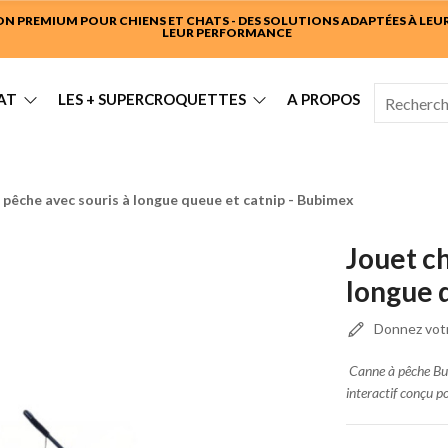
 PREMIUM POUR CHIENS ET CHATS - DES SOLUTIONS ADAPTÉES À LEUR 
LEUR PERFORMANCE
AT
LES + SUPERCROQUETTES
A PROPOS
 pêche avec souris à longue queue et catnip - Bubimex
Jouet ch
longue 
Donnez votr
Canne à pêche Bub
interactif conçu p