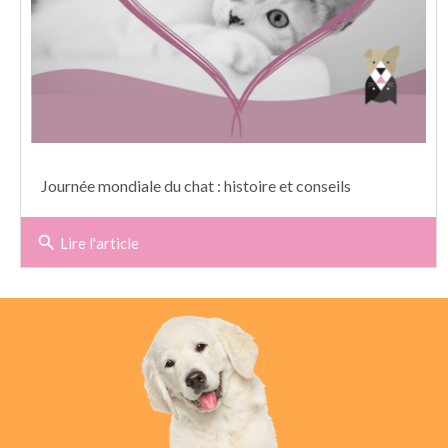
Journée mondiale du chat : histoire et conseils
search
Lire l'article