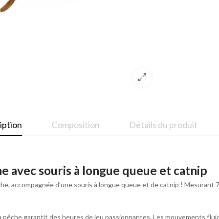
iption
Composition
Détails du produit
he avec souris à longue queue et catnip
he, accompagnée d'une souris à longue queue et de catnip ! Mesurant 7x2
pêche garantit des heures de jeu passionnantes. Les mouvements fluides i