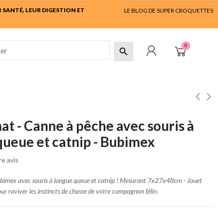
SANTÉ, LEUR DIGESTION ET
LE BLOG DE SUPER CROQUETTES
0

at - Canne à pêche avec souris à
queue et catnip - Bubimex
e avis
imex avec souris à longue queue et catnip ! Mesurant 7x27x48cm - Jouet
our raviver les instincts de chasse de votre compagnon félin.