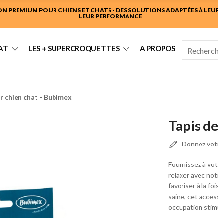
 PREMIUM POUR CHIENS ET CHATS - DES SOLUTIONS ADAPTÉES À LEUR 
LEUR PERFORMANCE
AT
LES + SUPERCROQUETTES
A PROPOS
r chien chat - Bubimex
Tapis d
Donnez votr
Fournissez à vot
relaxer avec not
favoriser à la f
saine, cet acces
occupation stim