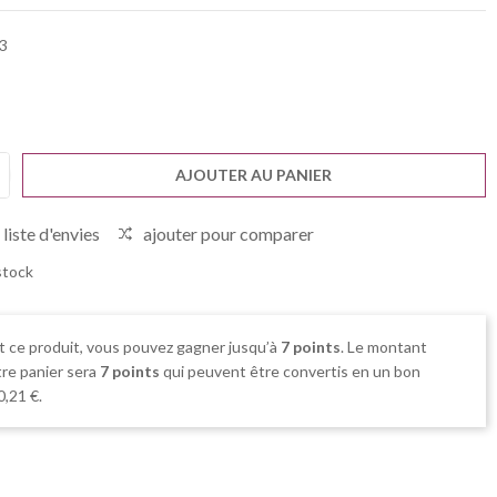
3
AJOUTER AU PANIER
 liste d'envies
ajouter pour comparer
stock
t ce produit, vous pouvez gagner jusqu’à
7
points
. Le montant
tre panier sera
7
points
qui peuvent être convertis en un bon
0,21 €
.