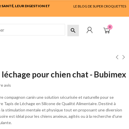
SANTÉ, LEUR DIGESTION ET
LE BLOG DE SUPER CROQUETTES
0

e léchage pour chien chat - Bubimex
e avis
re compagnon canin une solution sécurisée et naturelle pour se
re Tapis de Léchage en Silicone de Qualité Alimentaire. Destiné à
ois la stimulation mentale et physique tout en proposant une diversion
soire est idéal pour les chiens anxieux, agités ou à la recherche d'une
ulante.