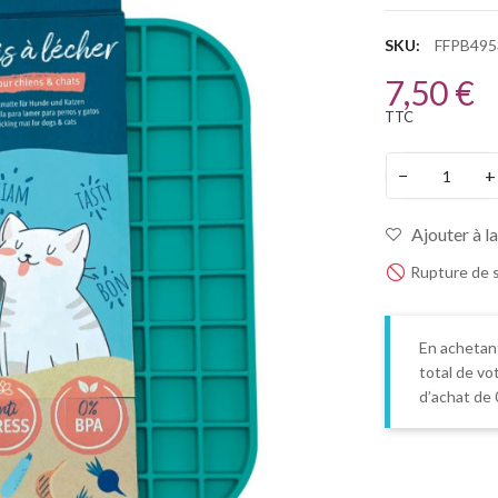
SKU:
FFPB495
7,50 €
TTC
−
+
Ajouter à la
Rupture de 
En achetan
total de vo
d’achat de