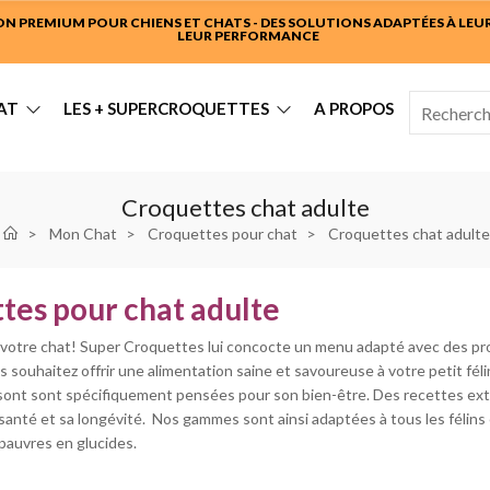
 PREMIUM POUR CHIENS ET CHATS - DES SOLUTIONS ADAPTÉES À LEUR 
LEUR PERFORMANCE
AT
LES + SUPERCROQUETTES
A PROPOS
Croquettes chat adulte
Mon Chat
Croquettes pour chat
Croquettes chat adulte
tes pour chat adulte
votre chat! Super Croquettes lui concocte un menu adapté avec des pro
s souhaitez offrir une alimentation saine et savoureuse à votre petit f
s sont sont spécifiquement pensées pour son bien-être. Des recettes ex
santé et sa longévité. Nos gammes sont ainsi adaptées à tous les félin
pauvres en glucides.