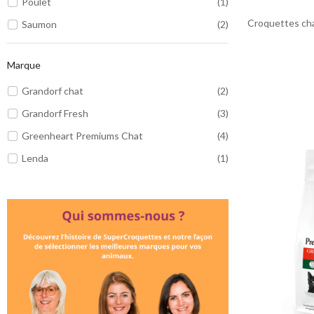
Poulet
(1)
Croquettes cha
Saumon
(2)
Marque
Grandorf chat
(2)
Grandorf Fresh
(3)
Greenheart Premiums Chat
(4)
Lenda
(1)