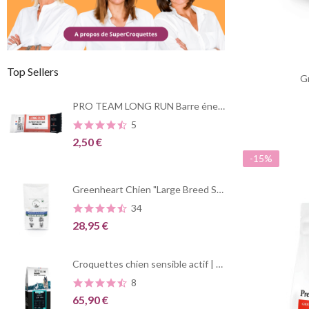
Top Sellers
G
PRO TEAM LONG RUN Barre énergétique
5
2,50 €
-15%
Greenheart Chien "Large Breed Summerstyle" Poulet et Poisson
34
28,95 €
Croquettes chien sensible actif | PRO TEAM Sensible 3900
8
65,90 €