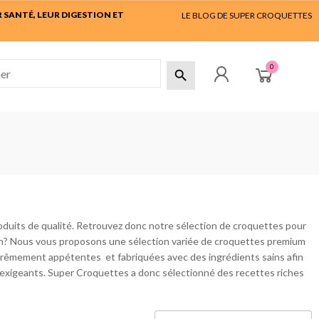
SANTÉ, LEUR DIGESTION ET
LE BLOG DE SUPER CROQUETTES
0

duits de qualité. Retrouvez donc notre sélection de croquettes pour
élin? Nous vous proposons une sélection variée de croquettes premium
trêmement appétentes et fabriquées avec des ingrédients sains afin
s exigeants. Super Croquettes a donc sélectionné des recettes riches