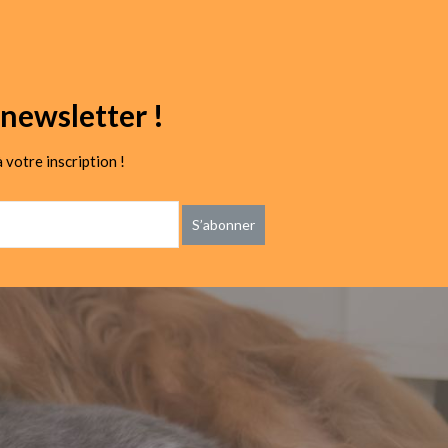
newsletter !
 votre inscription !
S’abonner