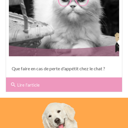
Que faire en cas de perte d'appétit chez le chat ?
search
Lire l'article