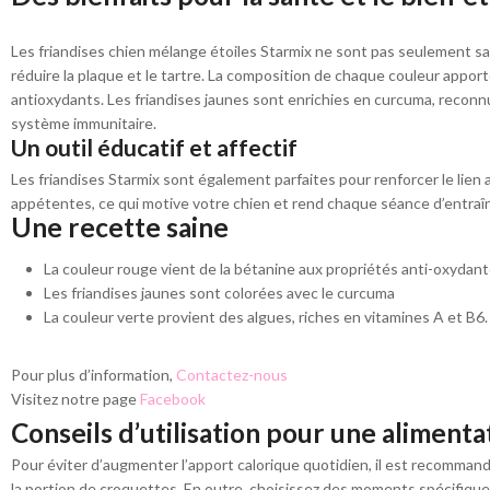
Les friandises chien mélange étoiles Starmix ne sont pas seulement sav
réduire la plaque et le tartre. La composition de chaque couleur appor
antioxydants. Les friandises jaunes sont enrichies en curcuma, reconnu 
système immunitaire.
Un outil éducatif et affectif
Les friandises Starmix sont également parfaites pour renforcer le lie
appétentes, ce qui motive votre chien et rend chaque séance d’entraî
Une recette saine
La couleur rouge vient de la bétanine aux propriétés anti-oxydant
Les friandises jaunes sont colorées avec le curcuma
La couleur verte provient des algues, riches en vitamines A et B6.
Pour plus d’information,
Contactez-nous
Visitez notre page
Facebook
Conseils d’utilisation pour une alimenta
Pour éviter d’augmenter l’apport calorique quotidien, il est recommandé
la portion de croquettes. En outre, choisissez des moments spécifique