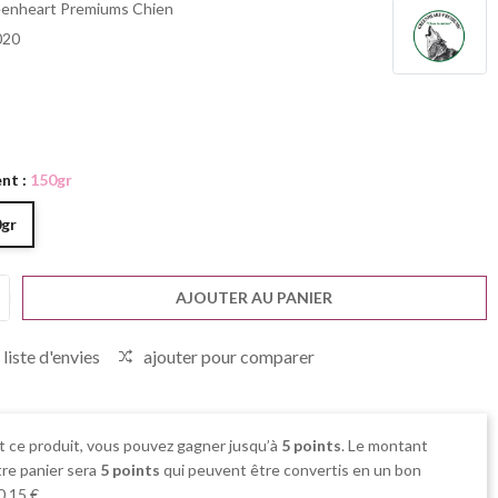
enheart Premiums Chien
020
nt :
150gr
gr
AJOUTER AU PANIER
 liste d'envies
ajouter pour comparer
t ce produit, vous pouvez gagner jusqu’à
5
points
. Le montant
tre panier sera
5
points
qui peuvent être convertis en un bon
0,15 €
.