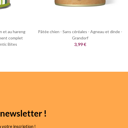
n et au hareng
Pâtée chien - Sans céréales - Agneau et dinde -
iment complet
Grandorf
3,99 €
ntic Bites
newsletter !
 votre inscription !