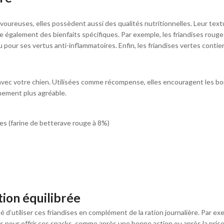
oureuses, elles possèdent aussi des qualités nutritionnelles. Leur text
te également des bienfaits spécifiques. Par exemple, les friandises roug
pour ses vertus anti-inflammatoires. Enfin, les friandises vertes contie
n avec votre chien. Utilisées comme récompense, elles encouragent les bo
nement plus agréable.
es (farine de betterave rouge à 8%)
tion équilibrée
 d’utiliser ces friandises en complément de la ration journalière. Par ex
s pour offrir ces snacks, comme après une bonne action ou après la pri