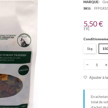
MARQUE:
Gre
SKU:
FFPGR1
5,50 €
TTC
Conditionneme
1kg
150
−
+
Ajouter à la
En achetan
total de vo
d’achat de