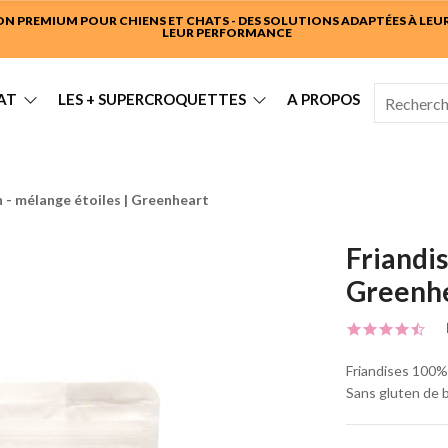
 PREMIUM POUR CHIENS ET CHATS - DES SOLUTIONS ADAPTÉES À LEUR 
LEUR PERFORMANCE
AT
LES + SUPERCROQUETTES
A PROPOS
n - mélange étoiles | Greenheart
Friandis
Greenh
Friandises 100% 
Sans gluten de 