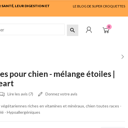
SANTÉ, LEUR DIGESTION ET
LE BLOG DE SUPER CROQUETTES
0

es pour chien - mélange étoiles |
eart
Lire les avis (7)
Donnez votre avis
végétariennes riches en vitamines et minéraux, chien toutes races -
blé - Hypoallergéniques