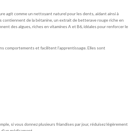
ure agit comme un nettoyant naturel pour les dents, aidant ainsi à
es contiennent de la bétanine, un extrait de betterave rouge riche en
nnent des algues, riches en vitamines A et B6, idéales pour renforcer le
ns comportements et facilitent l’apprentissage. Elles sont
emple, si vous donnez plusieurs friandises par jour, réduisez légèrement
se d’un médicament.