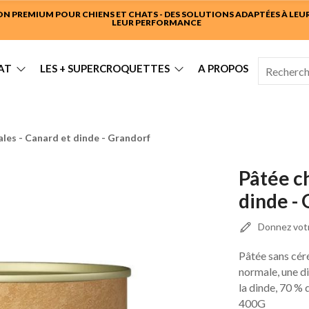
 PREMIUM POUR CHIENS ET CHATS - DES SOLUTIONS ADAPTÉES À LEUR 
LEUR PERFORMANCE
AT
LES + SUPERCROQUETTES
A PROPOS
ales - Canard et dinde - Grandorf
Pâtée ch
dinde -
Donnez votr
Pâtée sans céré
normale, une di
la dinde, 70 % 
400G