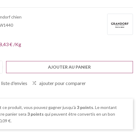
ndorf chien
W1440
8,43 € /Kg
AJOUTER AU PANIER
 liste d'envies
ajouter pour comparer
t ce produit, vous pouvez gagner jusqu’à
3
points
. Le montant
tre panier sera
3
points
qui peuvent être convertis en un bon
0,09 €
.