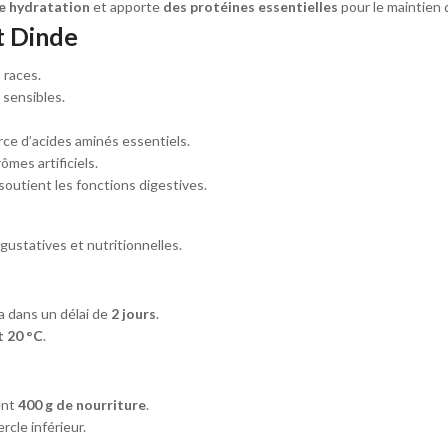
e hydratation
et apporte
des protéines
essentielles
pour le maintien 
t Dinde
 races.
 sensibles.
ce d’acides aminés essentiels.
mes artificiels.
soutient les fonctions digestives.
gustatives et nutritionnelles.
la dans un délai de
2 jours
.
t 20 °C
.
ent
400 g de nourriture
.
rcle inférieur.