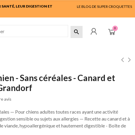
SANTÉ, LEUR DIGESTION ET
LE BLOG DE SUPER CROQUETTES
0

ien - Sans céréales - Canard et
 Grandorf
e avis
ales — Pour chiens adultes toutes races ayant une activité
gestion sensible ou sujets aux allergies — Recette au canard et à
de viande, hypoallergénique et hautement digestible - Boîte de