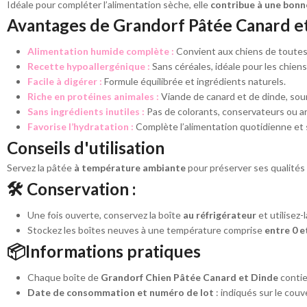
Idéale pour compléter l’alimentation sèche, elle
contribue à une bonn
Avantages de Grandorf Pâtée Canard e
Alimentation humide complète :
Convient aux chiens de toutes
Recette hypoallergénique :
Sans céréales, idéale pour les chiens
Facile à digérer :
Formule équilibrée et ingrédients naturels.
Riche en protéines animales :
Viande de canard et de dinde, sour
Sans ingrédients inutiles :
Pas de colorants, conservateurs ou arô
Favorise l’hydratation :
Complète l’alimentation quotidienne et 
Conseils d'utilisation
Servez la pâtée
à température ambiante
pour préserver ses qualités 
🛠 Conservation :
Une fois ouverte, conservez la boîte
au réfrigérateur
et utilisez-
Stockez les boîtes neuves à une température comprise
entre 0 e
📦Informations pratiques
Chaque boîte de
Grandorf Chien Pâtée Canard et Dinde
conti
Date de consommation et numéro de lot
: indiqués sur le couve