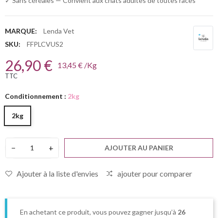
✓ Sans céréales — Convient aux chats adultes de toutes races
MARQUE:
Lenda Vet
SKU:
FFPLCVUS2
26,90 €
13,45 € /Kg
TTC
Conditionnement :
2kg
2kg
−
+
AJOUTER AU PANIER
Ajouter à la liste d'envies
ajouter pour comparer
En achetant ce produit, vous pouvez gagner jusqu’à
26