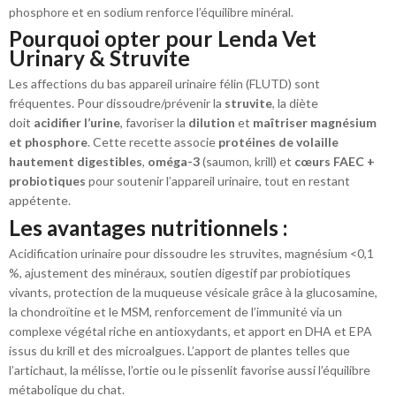
phosphore et en sodium renforce l’équilibre minéral.
Pourquoi opter pour Lenda Vet
Urinary & Struvite
Les affections du bas appareil urinaire félin (FLUTD) sont
fréquentes. Pour dissoudre/prévenir la
struvite
, la diète
doit
acidifier l’urine
, favoriser la
dilution
et
maîtriser magnésium
et phosphore
. Cette recette associe
protéines de volaille
hautement digestibles
,
oméga-3
(saumon, krill) et
cœurs FAEC +
probiotiques
pour soutenir l’appareil urinaire, tout en restant
appétente.
Les avantages nutritionnels :
Acidification urinaire pour dissoudre les struvites, magnésium <0,1
%, ajustement des minéraux, soutien digestif par probiotiques
vivants, protection de la muqueuse vésicale grâce à la glucosamine,
la chondroïtine et le MSM, renforcement de l’immunité via un
complexe végétal riche en antioxydants, et apport en DHA et EPA
issus du krill et des microalgues. L’apport de plantes telles que
l’artichaut, la mélisse, l’ortie ou le pissenlit favorise aussi l’équilibre
métabolique du chat.