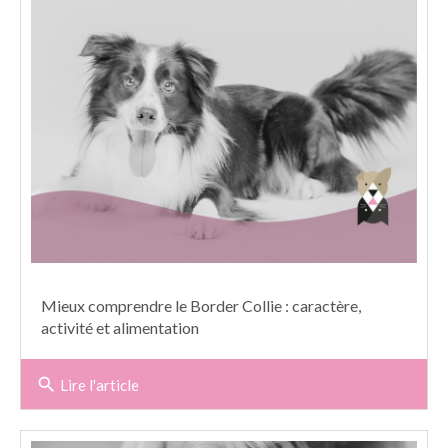
Mieux comprendre le Border Collie : caractère,
activité et alimentation
search
Lire l'article