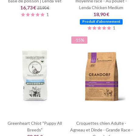
base de poisson | Lenda Vet
moyenne race - Au poulet -
16,73 €
Lenda Chicken Medium
23,90 €
18,90 €
1
Produit d'abonnement
1
-15%
Greenheart Chiot "Puppy All
Croquettes chien Adulte -
Breeds"
Agneau et Dinde - Grande Race -