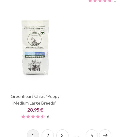
1
Greenheart Chiot "Puppy
Medium Large Breeds"
28,95 €
6
1
2
3
…
5