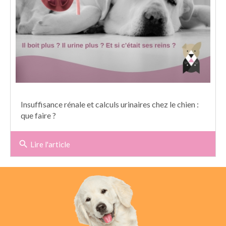
Insuffisance rénale et calculs urinaires chez le chien :
que faire ?
search
Lire l'article