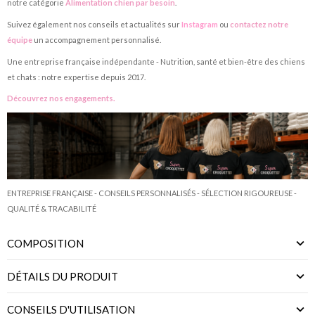
notre catégorie
Alimentation chien par besoin
.
Suivez également nos conseils et actualités sur
Instagram
ou
contactez notre
équipe
un accompagnement personnalisé.
Une entreprise française indépendante - Nutrition, santé et bien-être des chiens
et chats : notre expertise depuis 2017.
Découvrez nos engagements.
ENTREPRISE FRANÇAISE - CONSEILS PERSONNALISÉS - SÉLECTION RIGOUREUSE -
QUALITÉ & TRACABILITÉ
COMPOSITION
DÉTAILS DU PRODUIT
CONSEILS D'UTILISATION