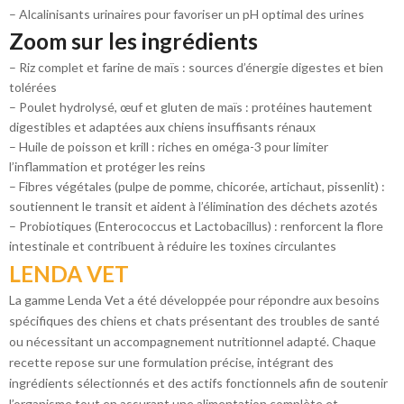
– Alcalinisants urinaires pour favoriser un pH optimal des urines
Zoom sur les ingrédients
– Riz complet et farine de maïs : sources d’énergie digestes et bien
tolérées
– Poulet hydrolysé, œuf et gluten de maïs : protéines hautement
digestibles et adaptées aux chiens insuffisants rénaux
– Huile de poisson et krill : riches en oméga-3 pour limiter
l’inflammation et protéger les reins
– Fibres végétales (pulpe de pomme, chicorée, artichaut, pissenlit) :
soutiennent le transit et aident à l’élimination des déchets azotés
– Probiotiques (Enterococcus et Lactobacillus) : renforcent la flore
intestinale et contribuent à réduire les toxines circulantes
LENDA VET
La gamme Lenda Vet
a été développée pour répondre aux besoins
spécifiques des chiens et chats présentant des troubles de santé
ou nécessitant un accompagnement nutritionnel adapté. Chaque
recette repose sur une formulation précise, intégrant des
ingrédients sélectionnés et des actifs fonctionnels afin de soutenir
l’organisme tout en assurant une alimentation complète et