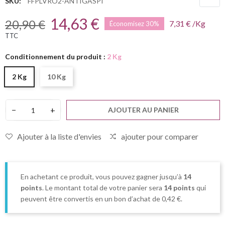
SKU:
FFPLVRO2-ANTIGASPI
14,63 €
20,90 €
7,31 € /Kg
Économisez 30%
TTC
Conditionnement du produit :
2 Kg
2 Kg
10 Kg
−
+
AJOUTER AU PANIER
Ajouter à la liste d'envies
ajouter pour comparer
En achetant ce produit, vous pouvez gagner jusqu’à
14
points
. Le montant total de votre panier sera
14
points
qui
peuvent être convertis en un bon d’achat de
0,42 €
.