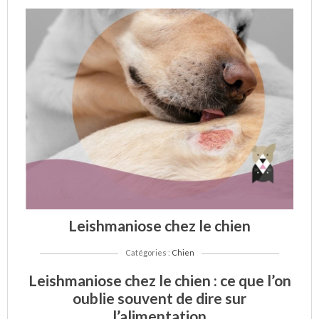
Pu
:
01/0
Leishmaniose chez le chien
Catégories :
Chien
Leishmaniose chez le chien : ce que l’on
oublie souvent de dire sur
l’alimentation