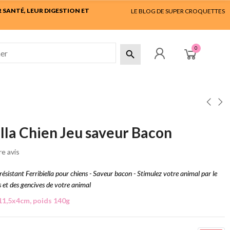
SANTÉ, LEUR DIGESTION ET
LE BLOG DE SUPER CROQUETTES
0

ella Chien Jeu saveur Bacon
e avis
résistant Ferribiella pour chiens - Saveur bacon - Stimulez votre animal par le
s et des gencives de votre animal
1,5x4cm, poids 140g