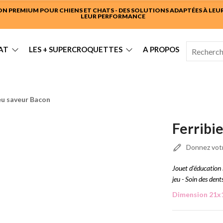
 PREMIUM POUR CHIENS ET CHATS - DES SOLUTIONS ADAPTÉES À LEUR 
LEUR PERFORMANCE
AT
LES + SUPERCROQUETTES
A PROPOS
Jeu saveur Bacon
Ferribi
Donnez votr
Jouet d'éducation 
jeu - Soin des dent
Dimension 21x1