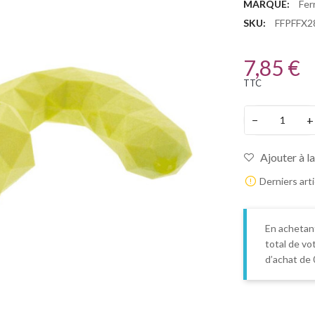
MARQUE:
Ferr
SKU:
FFPFFX2
7,85 €
TTC
−
+
Ajouter à la
Derniers art
En achetan
total de vo
d’achat de