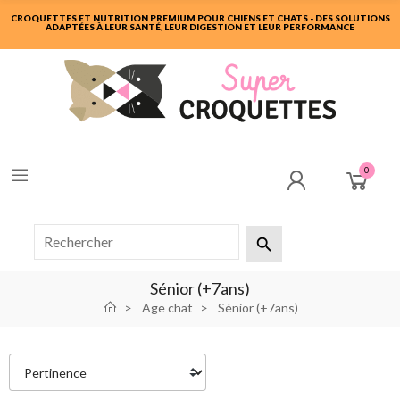
CROQUETTES ET NUTRITION PREMIUM POUR CHIENS ET CHATS - DES SOLUTIONS
ADAPTÉES À LEUR SANTÉ, LEUR DIGESTION ET LEUR PERFORMANCE
0

Sénior (+7ans)
Age chat
Sénior (+7ans)