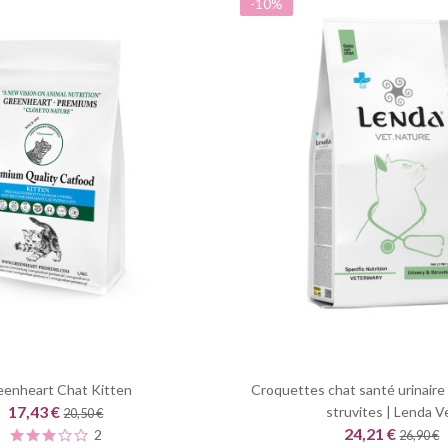
-10%
eenheart Chat Kitten
Croquettes chat santé urinaire
17,43 €
struvites | Lenda V
20,50 €
24,21 €
2
26,90 €