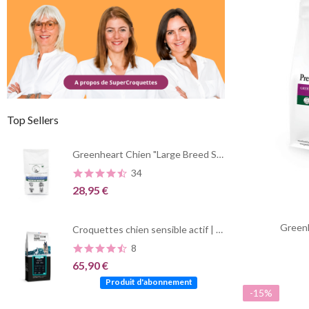
Top Sellers
Greenheart Chien "Large Breed Summerstyle" Poulet et Poisson
34
28,95 €
Greenh
Croquettes chien sensible actif | PRO TEAM Sensible 3900
8
65,90 €
Produit d'abonnement
-15%