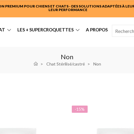
 PREMIUM POUR CHIENS ET CHATS - DES SOLUTIONS ADAPTÉES À LEUR 
LEUR PERFORMANCE
AT
LES + SUPERCROQUETTES
A PROPOS
Non
Chat Stérilisé/castré
Non
-15%